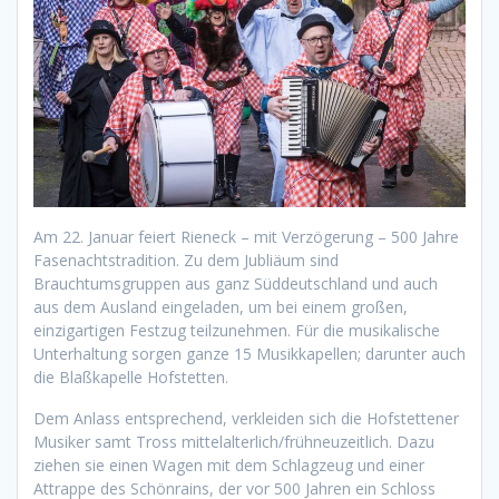
Am 22. Januar feiert Rieneck – mit Verzögerung – 500 Jahre
Fasenachtstradition. Zu dem Jubliäum sind
Brauchtumsgruppen aus ganz Süddeutschland und auch
aus dem Ausland eingeladen, um bei einem großen,
einzigartigen Festzug teilzunehmen. Für die musikalische
Unterhaltung sorgen ganze 15 Musikkapellen; darunter auch
die Blaßkapelle Hofstetten.
Dem Anlass entsprechend, verkleiden sich die Hofstettener
Musiker samt Tross mittelalterlich/frühneuzeitlich. Dazu
ziehen sie einen Wagen mit dem Schlagzeug und einer
Attrappe des Schönrains, der vor 500 Jahren ein Schloss